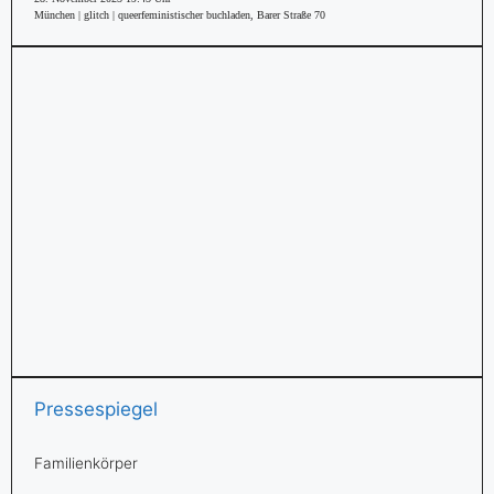
München | glitch | queerfeministischer buchladen, Barer Straße 70
Pressespiegel
Familienkörper